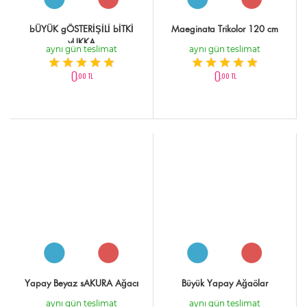
bÜYÜK gÖSTERİŞİLİ bİTKİ
Maeginata Trikolor 120 cm
yUKKA
aynı gün teslimat
aynı gün teslimat
0
0
,00 TL
,00 TL
Yapay Beyaz sAKURA Ağacı
Büyük Yapay Ağaölar
aynı gün teslimat
aynı gün teslimat