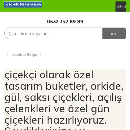
MENU
0532 342 89 89
Ara
İstanbul Bölge
çiçekçi olarak özel
tasarım buketler, orkide,
gül, saksı çiçekleri, açılış
çelenkleri ve özel gün
çiçekleri hazırlıyoruz.