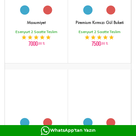
Masumiyet
Piremium Kırmızı Gül Buketi
Esenyurt 2 Saatte Teslim
Esenyurt 2 Saatte Teslim
7000
7500
,00 TL
,00 TL
WhatsApp'tan Yazın
41 Aşkın Sihitli Gülleri
Pembe Şakayık