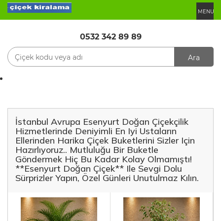
MENU
0532 342 89 89
Ara
İstanbul Avrupa Esenyurt Doğan Çiçekçilik
Hizmetlerinde Deniyimli En Iyi Ustaların
Ellerinden Harika Çiçek Buketlerini Sizler Için
Hazırlıyoruz.. Mutluluğu Bir Buketle
Göndermek Hiç Bu Kadar Kolay Olmamıştı!
**Esenyurt Doğan Çiçek** Ile Sevgi Dolu
Sürprizler Yapın, Özel Günleri Unutulmaz Kılın.