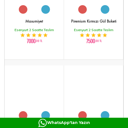
Masumiyet
Piremium Kırmızı Gül Buketi
Esenyurt 2 Saatte Teslim
Esenyurt 2 Saatte Teslim
7000
7500
,00 TL
,00 TL
WhatsApp'tan Yazın
41 Aşkın Sihitli Gülleri
Pembe Şakayık