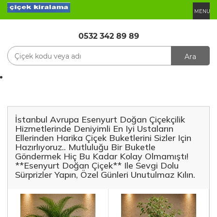
MENU
0532 342 89 89
Ara
İstanbul Avrupa Esenyurt Doğan Çiçekçilik
Hizmetlerinde Deniyimli En Iyi Ustaların
Ellerinden Harika Çiçek Buketlerini Sizler Için
Hazırlıyoruz.. Mutluluğu Bir Buketle
Göndermek Hiç Bu Kadar Kolay Olmamıştı!
**Esenyurt Doğan Çiçek** Ile Sevgi Dolu
Sürprizler Yapın, Özel Günleri Unutulmaz Kılın.