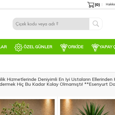
(0)
Hakkı
LAR
ÖZEL GÜNLER
ORKIDE
YAPAY 
k Hizmetlerinde Deniyimli En Iyi Ustaların Ellerinden Ha
öndermek Hiç Bu Kadar Kolay Olmamıştı! **Esenyurt Doğ