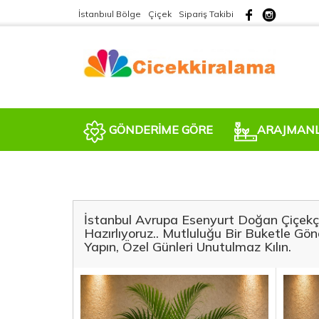
İstanbıul Bölge
Çiçek
Sipariş Takibi
GÖNDERİME GÖRE
ARAJMAN
İstanbul Avrupa Esenyurt Doğan Çiçekçili
Hazırlıyoruz.. Mutluluğu Bir Buketle G
Yapın, Özel Günleri Unutulmaz Kılın.