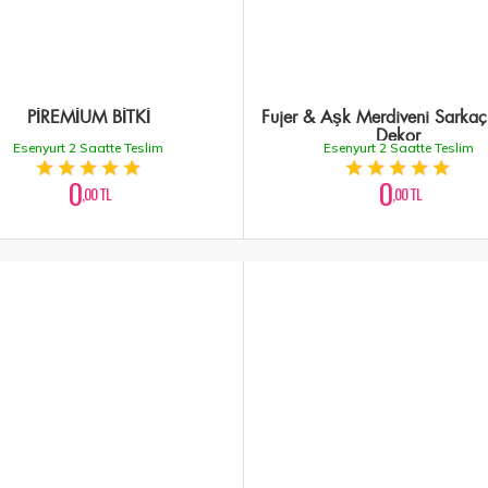
PİREMİUM BİTKİ
Fujer & Aşk Merdiveni Sarkaç 
Dekor
Esenyurt 2 Saatte Teslim
Esenyurt 2 Saatte Teslim
0
0
,00 TL
,00 TL