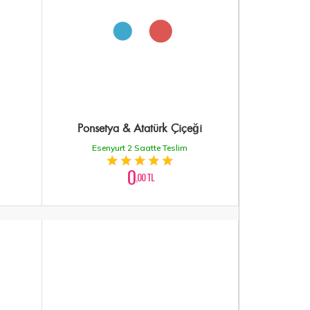
Ponsetya & Atatürk Çiçeği
Esenyurt 2 Saatte Teslim
0
,00 TL