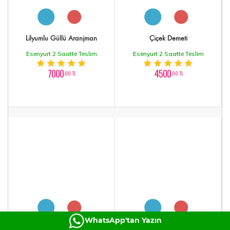
Lilyumlu Güllü Aranjman
Çiçek Demeti
Esenyurt 2 Saatte Teslim
Esenyurt 2 Saatte Teslim
7000
4500
,00 TL
,00 TL
WhatsApp'tan Yazın
Orkide Tasarımı
Kırmızı Güller