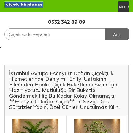
MENU
0532 342 89 89
Ara
İstanbul Avrupa Esenyurt Doğan Çiçekçilik
Hizmetlerinde Deniyimli En Iyi Ustaların
Ellerinden Harika Çiçek Buketlerini Sizler Için
Hazırlıyoruz.. Mutluluğu Bir Buketle
Göndermek Hiç Bu Kadar Kolay Olmamıştı!
**Esenyurt Doğan Çiçek** Ile Sevgi Dolu
Sürprizler Yapın, Özel Günleri Unutulmaz Kılın.