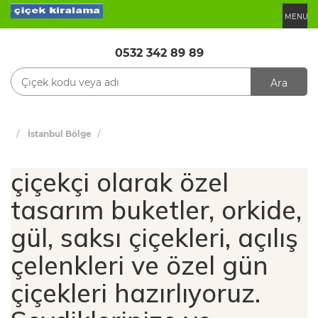
MENU
0532 342 89 89
Ara
İstanbul Bölge
çiçekçi olarak özel
tasarım buketler, orkide,
gül, saksı çiçekleri, açılış
çelenkleri ve özel gün
çiçekleri hazırlıyoruz.